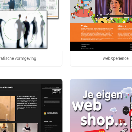
rafische vormgeving
webXperience