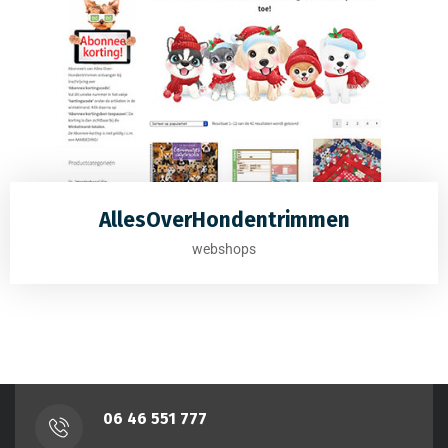
AllesOverHondentrimmen
webshops
‭06 46 551 777‬